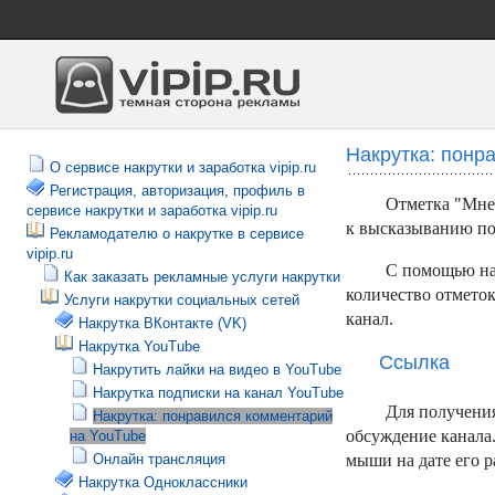
Накрутка: понр
О сервисе накрутки и заработка vipip.ru
Регистрация, авторизация, профиль в
Отметка "Мне
сервисе накрутки и заработка vipip.ru
к высказыванию по
Рекламодателю о накрутке в сервисе
vipip.ru
С помощью на
Как заказать рекламные услуги накрутки
количество отмето
Услуги накрутки социальных сетей
канал.
Накрутка ВКонтакте (VK)
Накрутка YouTube
Ссылка
Накрутить лайки на видео в YouTube
Накрутка подписки на канал YouTube
Для получения
Накрутка: понравился комментарий
обсуждение канала
на YouTube
Онлайн трансляция
мыши на дате его 
Накрутка Одноклассники