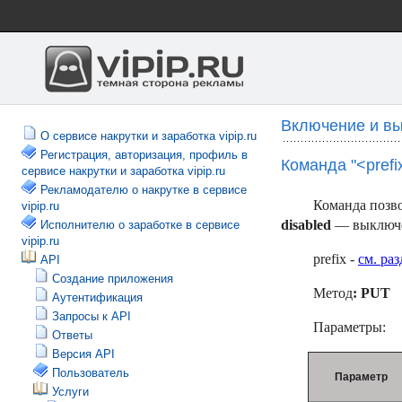
Включение и в
О сервисе накрутки и заработка vipip.ru
Регистрация, авторизация, профиль в
Команда "<prefix
сервисе накрутки и заработка vipip.ru
Рекламодателю о накрутке в сервисе
Команда позво
vipip.ru
disabled
— выключен
Исполнителю о заработке в сервисе
vipip.ru
prefix -
см. раз
API
Создание приложения
Метод
: PUT
Аутентификация
Запросы к API
Параметры:
Ответы
Версия API
Пользователь
Параметр
Услуги