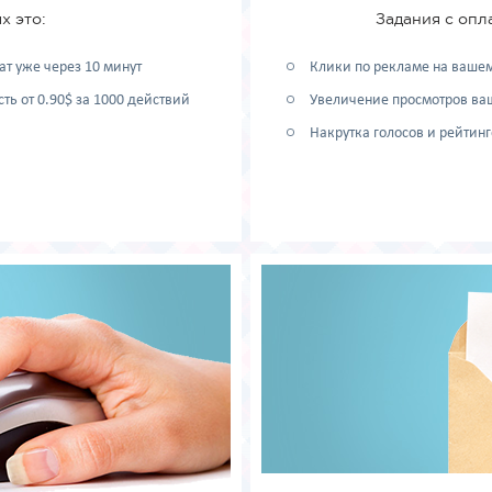
х это:
Задания с опл
ат уже через 10 минут
Клики по рекламе на вашем
ть от 0.90$ за 1000 действий
Увеличение просмотров ва
Накрутка голосов и рейтинг