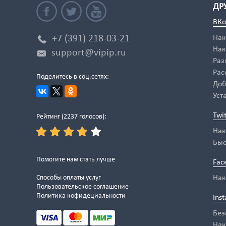
ДР
ВКо
+7 (391) 218-03-21
Нак
Нак
support@vipip.ru
Раз
Рас
Поделитесь в соц.сетях:
Доб
Уст
Twi
Рейтинг (
2237
голосов
):
Нак
Быс
Помогите нам стать лучше
Fac
Способы оплаты услуг
Нак
Пользовательское соглашение
Политика кофидециальности
Ins
Без
Нак