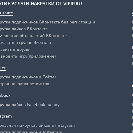
УГИЕ УСЛУГИ НАКРУТКИ ОТ VIPIP.RU
нтакте
рутка подписчиков ВКонтакте без регистрации
рутка лайков ВКонтакте
мещение объявлений ВКонтакте
сказать о группе Вконтакте
авить в друзья
авновить игру(приложение)
tter
рутка подписчиков в Twitter
трая накрутка ретвиттов
ebook
рутка лайков Facebook на аву
tagram
опасная накрутка лайков в Instagram
рутка подписчиков в Instagram