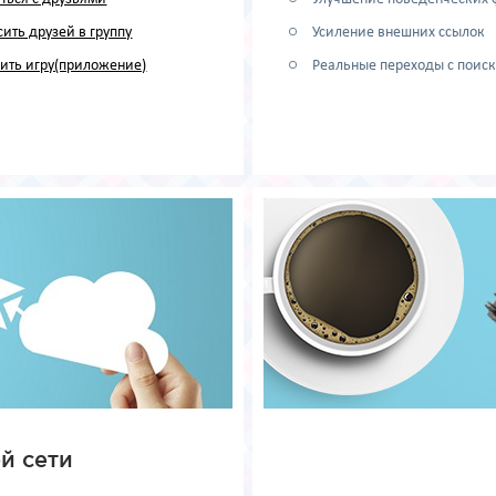
ить друзей в группу
Усиление внешних ссылок
вить игру(приложение)
Реальные переходы с поиск
й сети