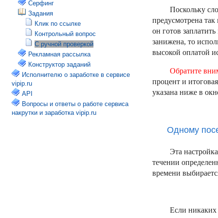
Серфинг
Поскольку сло
Задания
предусмотрена так 
Клик по ссылке
он готов заплатить
Контрольный вопрос
занижена, то исполн
С ручной проверкой
высокой оплатой и
Рекламная рассылка
Конструктор заданий
Обратите вни
Исполнителю о заработке в сервисе
процент и итоговая
vipip.ru
указана ниже в окн
API
Вопросы и ответы о работе сервиса
накрутки и заработка vipip.ru
Одному пос
Эта настройка
течении определенн
времени выбирается
Если никаких 