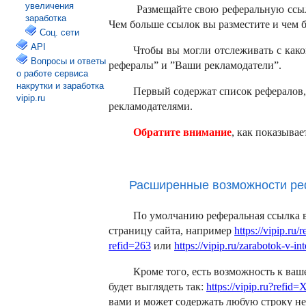
увеличения
Размещайте свою реферальную ссылку
заработка
Чем больше ссылок вы разместите и чем б
Соц. сети
API
Чтобы вы могли отслеживать с как
Вопросы и ответы
рефералы” и ”Ваши рекламодатели”.
о работе сервиса
накрутки и заработка
Первый содержат список рефералов, 
vipip.ru
рекламодателями.
Обратите внимание
, как показыва
Расширенные возможности ре
По умолчанию реферальная ссылка ве
страницу сайта, например
https://vipip.ru/r
refid=263
или
https://vipip.ru/zarabotok-v-in
Кроме того, есть возможность к ваш
будет выглядеть так:
https://vipip.ru?refid
вами и может содержать любую строку н