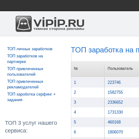
ТОП заработка на 
ТОП личных заработков
ТОП заработков на
партнерке
ТОП привлеченных
№
Пользователь
пользователей
ТОП привлеченных
1
223746
рекламодателей
2
1582755
ТОП зароботка серфинг +
задания
3
2336652
4
1731330
ТОП 3 услуг нашего
5
460168
сервиса:
6
1806070