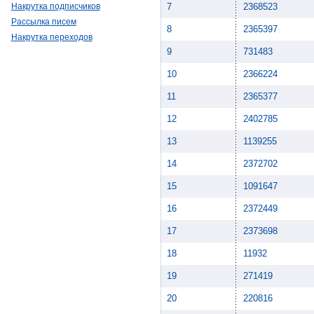
Накрутка подписчиков
7
2368523
Рассылка писем
8
2365397
Накрутка переходов
9
731483
10
2366224
11
2365377
12
2402785
13
1139255
14
2372702
15
1091647
16
2372449
17
2373698
18
11932
19
271419
20
220816